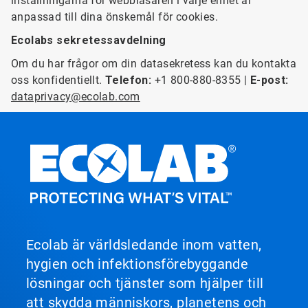
inställningarna för webbläsaren i varje enhet är
anpassad till dina önskemål för cookies.
Ecolabs sekretessavdelning
Om du har frågor om din datasekretess kan du kontakta
oss konfidentiellt.
Telefon:
+1 800-880-8355 |
E-post:
dataprivacy@ecolab.com
Ecolab är världsledande inom vatten,
hygien och infektionsförebyggande
lösningar och tjänster som hjälper till
att skydda människors, planetens och