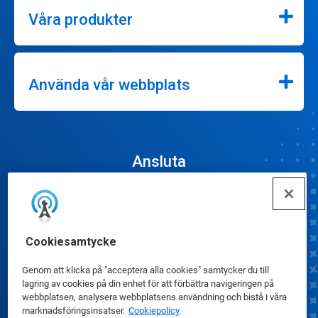
Våra produkter
Använda vår webbplats
Ansluta
Cookiesamtycke
Inställningar för cookies
Genom att klicka på "acceptera alla cookies" samtycker du till
lagring av cookies på din enhet för att förbättra navigeringen på
webbplatsen, analysera webbplatsens användning och bistå i våra
marknadsföringsinsatser.
Cookiepolicy