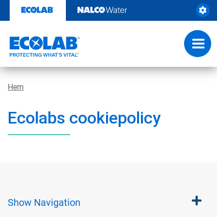
Skip
to
content
Toggl
navig
Hem
Ecolabs cookiepolicy
Show
Navigation